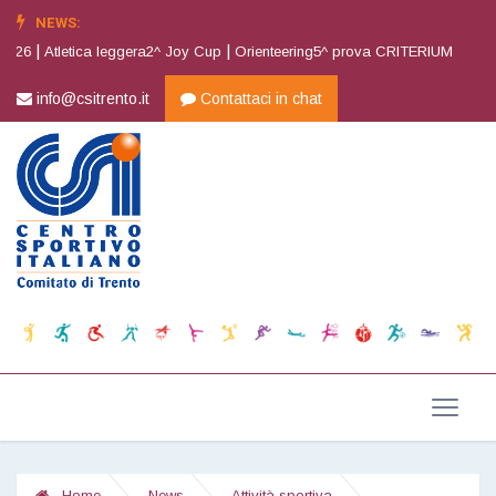
NEWS:
|
|
|
2026
Atletica leggera2^ Joy Cup
Orienteering5^ prova CRITERIUM CSI
info@csitrento.it
Contattaci in chat
Home
News
Attività sportiva