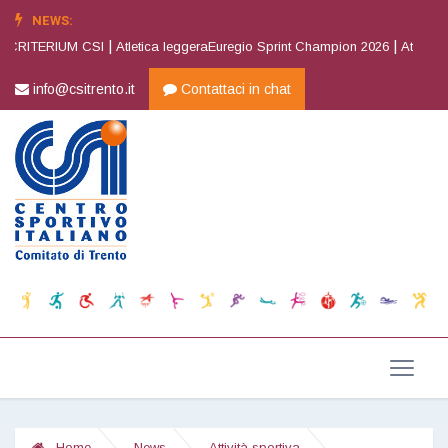
NEWS:
|
|
CRITERIUM CSI
Atletica leggeraEuregio Sprint Champion 2026
Atletica le
info@csitrento.it
Contattaci in chat
Home
News
Attività sportiva