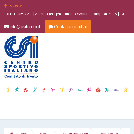
NEWS:
|
|
CRITERIUM CSI
Atletica leggeraEuregio Sprint Champion 2026
Atletica le
info@csitrento.it
Contattaci in chat
Home
Sport
Sport invernali
Altre gare