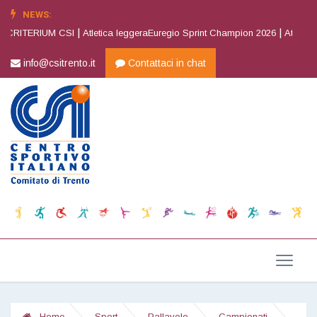
NEWS:
|
|
CRITERIUM CSI
Atletica leggeraEuregio Sprint Champion 2026
Atletica l
info@csitrento.it
Contattaci in chat
Home
Sport
Pallavolo
Campionati