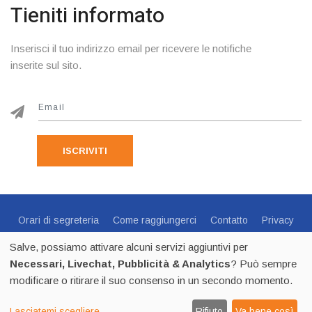
Tieniti informato
Inserisci il tuo indirizzo email per ricevere le notifiche
inserite sul sito.
ISCRIVITI
Orari di segreteria
Come raggiungerci
Contatto
Privacy
Cookie Policy
Preferenze Cookie
Salve, possiamo attivare alcuni servizi aggiuntivi per
Centro Sportivo Italiano Comitato di Trento - via C.Endrici, 20
Necessari, Livechat, Pubblicità & Analytics
? Può sempre
Trento -
0461 1821695
- CF 80018840225 - p.iva 02518100223
modificare o ritirare il suo consenso in un secondo momento.
2026
CSI Trento - Tutti i diritti riservati
by Thecma.net
Lasciatemi scegliere
Rifiuto
Va bene così