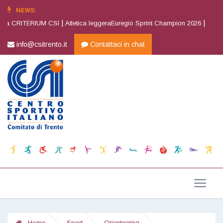
NEWS:
|
|
va CRITERIUM CSI
Atletica leggeraEuregio Sprint Champion 2026
Atletic
info@csitrento.it
Contattaci in chat
Home
Sport
Orienteering