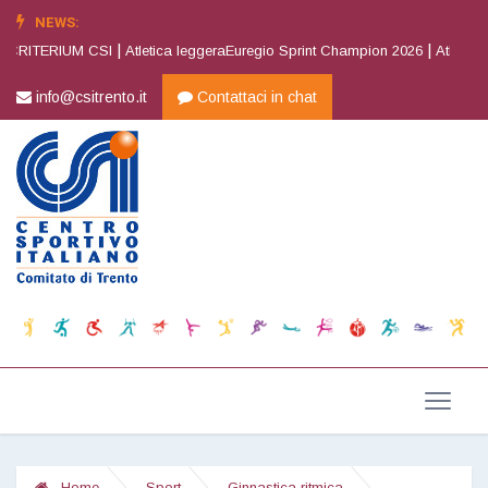
NEWS:
|
|
RITERIUM CSI
Atletica leggeraEuregio Sprint Champion 2026
Atletica leg
info@csitrento.it
Contattaci in chat
Home
Sport
Ginnastica ritmica