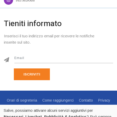
INSTAGRAM
Tieniti informato
Inserisci il tuo indirizzo email per ricevere le notifiche
inserite sul sito.
ISCRIVITI
Orari di segreteria
Come raggiungerci
Contatto
Privacy
Cookie Policy
Preferenze Cookie
Salve, possiamo attivare alcuni servizi aggiuntivi per
Centro Sportivo Italiano Comitato di Trento - via C.Endrici, 20
Necessari, Livechat, Pubblicità & Analytics
? Può sempre