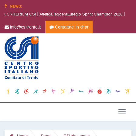
NEWS:
|
|
va CRITERIUM CSI
Atletica leggeraEuregio Sprint Champion 2026
Atletica
info@csitrento.it
Contattaci in chat
Home
Sport
CSI Nazionale