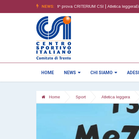
|
NEWS:
|
^ edizione
Orienteering4^ prova CRITERIUM CSI
Atletica leggeraEuregio
HOME
NEWS
CHI SIAMO
ADES
Home
Sport
Atletica leggera