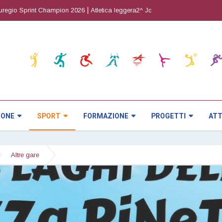
|
|
 Sprint Champion 2026
Atletica leggera2^ Joy Cup
Orienteering5^ prova
IONE
SPORT
FORMAZIONE
PROGETTI
ATT
Altre gare