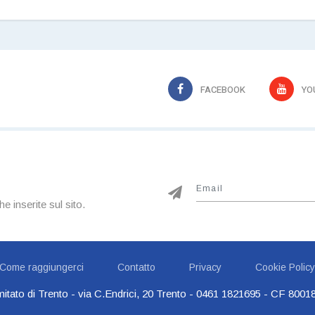
FACEBOOK
YO
he inserite sul sito.
Come raggiungerci
Contatto
Privacy
Cookie Policy
itato di Trento - via C.Endrici, 20 Trento -
0461 1821695
- CF 80018