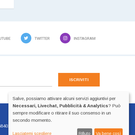
UTUBE
TWITTER
INSTAGRAM
ISCRIVITI
Salve, possiamo attivare alcuni servizi aggiuntivi per
Necessari, Livechat, Pubblicità & Analytics
? Può
sempre modificare o ritirare il suo consenso in un
Preferenze Cookie
secondo momento.
840225 - p.iva 02518100223
Lasciatemi scegliere
Rifiuto
Va bene così