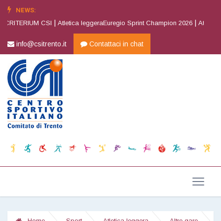
NEWS:
|
|
CRITERIUM CSI
Atletica leggeraEuregio Sprint Champion 2026
Atletica le
info@csitrento.it
Contattaci in chat
Home
Sport
Atletica leggera
Altre gare