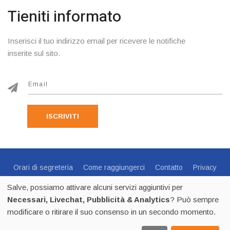
Tieniti informato
Inserisci il tuo indirizzo email per ricevere le notifiche
inserite sul sito.
ISCRIVITI
Orari di segreteria
Come raggiungerci
Contatto
Privacy
Cookie Policy
Preferenze Cookie
Salve, possiamo attivare alcuni servizi aggiuntivi per
Centro Sportivo Italiano Comitato di Trento - via C.Endrici, 20
Necessari, Livechat, Pubblicità & Analytics
? Può sempre
Trento -
0461 1821695
- CF 80018840225 - p.iva 02518100223
modificare o ritirare il suo consenso in un secondo momento.