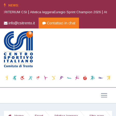
NEWS:
|
|
 CRITERIUM CSI
Atletica leggeraEuregio Sprint Champion 2026
Atletica l
info@csitrento.it
Contattaci in chat
Home
Sport
Atletica leggera
Altre gare