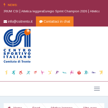
NEWS:
|
|
RIUM CSI
Atletica leggeraEuregio Sprint Champion 2026
Atletica leggera
info@csitrento.it
Contattaci in chat
Home
Sport
Atletica leggera
Altre gare