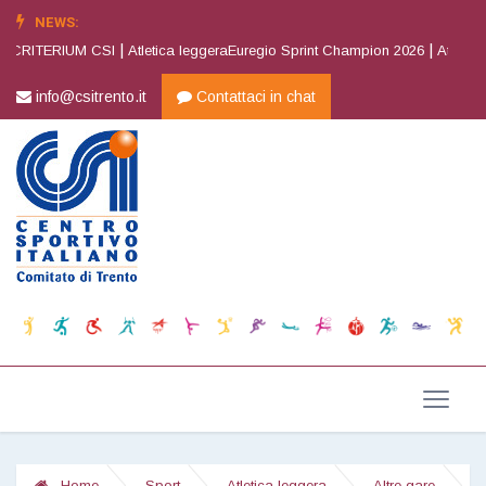
NEWS:
|
|
RITERIUM CSI
Atletica leggeraEuregio Sprint Champion 2026
Atletica le
info@csitrento.it
Contattaci in chat
Home
Sport
Atletica leggera
Altre gare