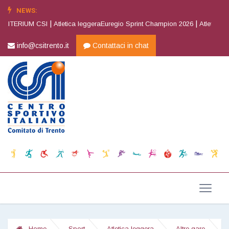
NEWS:
|
|
ERIUM CSI
Atletica leggeraEuregio Sprint Champion 2026
Atletica legge
info@csitrento.it
Contattaci in chat
Home
Sport
Atletica leggera
Altre gare