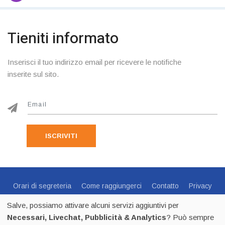
Tieniti informato
Inserisci il tuo indirizzo email per ricevere le notifiche
inserite sul sito.
ISCRIVITI
Orari di segreteria
Come raggiungerci
Contatto
Privacy
Cookie Policy
Preferenze Cookie
Salve, possiamo attivare alcuni servizi aggiuntivi per
Centro Sportivo Italiano Comitato di Trento - via C.Endrici, 20
Necessari, Livechat, Pubblicità & Analytics
? Può sempre