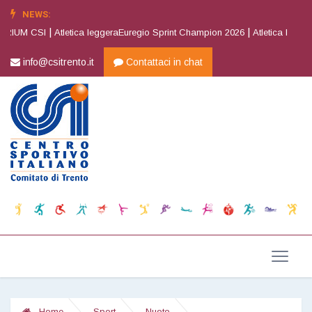
NEWS:
|
|
CSI
Atletica leggeraEuregio Sprint Champion 2026
Atletica leggera2^ Joy
info@csitrento.it
Contattaci in chat
Home
Sport
Nuoto