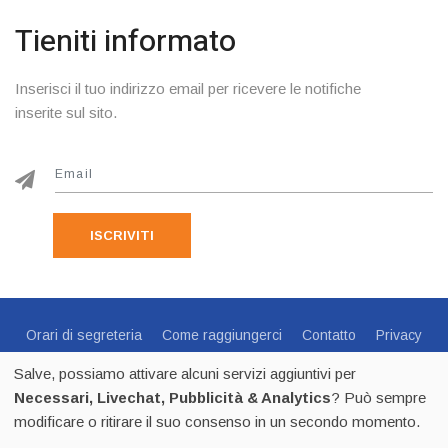
Tieniti informato
Inserisci il tuo indirizzo email per ricevere le notifiche
inserite sul sito.
ISCRIVITI
Orari di segreteria
Come raggiungerci
Contatto
Privacy
Cookie Policy
Preferenze Cookie
Salve, possiamo attivare alcuni servizi aggiuntivi per
Centro Sportivo Italiano Comitato di Trento - via C.Endrici, 20
Necessari, Livechat, Pubblicità & Analytics
? Può sempre
Trento -
0461 1821695
- CF 80018840225 - p.iva 02518100223
modificare o ritirare il suo consenso in un secondo momento.