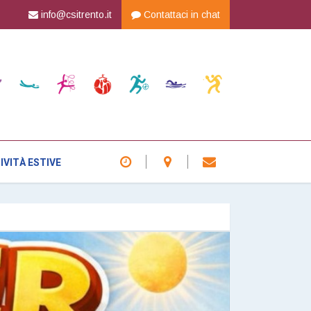
|
|
 CSI
Attività sportivaMarteRun - 6^ edizione
info@csitrento.it
Contattaci in chat
Orienteering4^ prova CRITE
IVITÀ ESTIVE