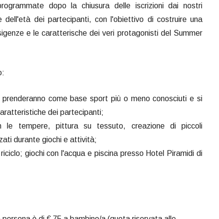
programmate dopo la chiusura delle iscrizioni dai nostri
dell'età dei partecipanti, con l'obiettivo di costruire una
igenze e le caratterische dei veri protagonisti del Summer
o:
che prenderanno come base sport più o meno conosciuti e si
ratteristiche dei partecipanti;
con le tempere, pittura su tessuto, creazione di piccoli
ati durante giochi e attività;
i riciclo; giochi con l'acqua e piscina presso Hotel Piramidi di
 a persona è di € 75 a bambino/a (quota riservata alle