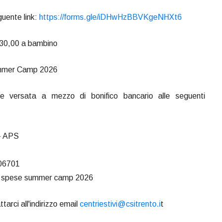
guente link:
https://forms.gle/iDHwHzBBVKgeNHXt6
€ 30,00 a bambino
ummer Camp 2026
e versata a mezzo di bonifico bancario alle seguenti
 - APS
06701
o spese summer camp 2026
tarci all'indirizzo email
centriestivi@csitrento.i
t