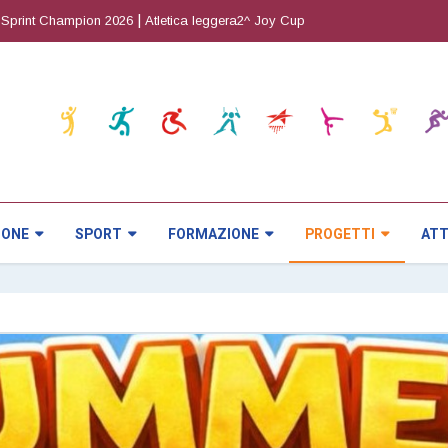
|
|
ampion 2026
Atletica leggera2^ Joy Cup
Orienteering5^ prova CRITERIUM
IONE
SPORT
FORMAZIONE
PROGETTI
ATT