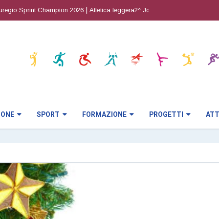
|
|
io Sprint Champion 2026
Atletica leggera2^ Joy Cup
Orienteering5^ prov
IONE
SPORT
FORMAZIONE
PROGETTI
ATT