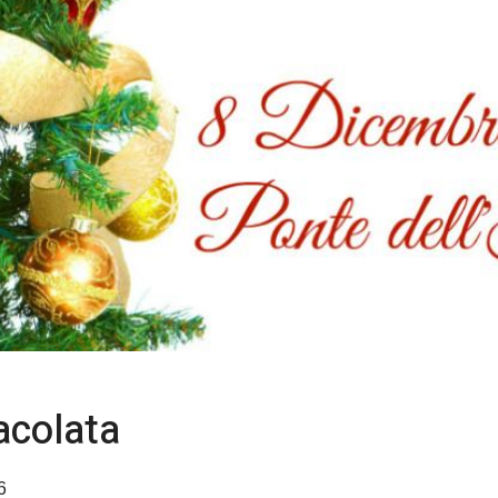
acolata
6