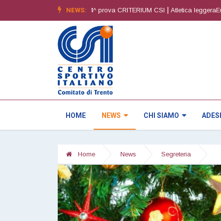
|
NEWS:
|
 6^ edizione
Orienteering4^ prova CRITERIUM CSI
Atletica leggeraEureg
HOME
NEWS
CHI SIAMO
ADES
Home
News
Segreteria