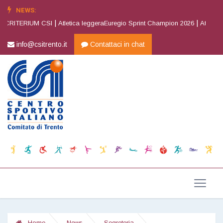
NEWS:
|
|
 CRITERIUM CSI
Atletica leggeraEuregio Sprint Champion 2026
Atletica l
info@csitrento.it
Contattaci in chat
Home
News
Segreteria