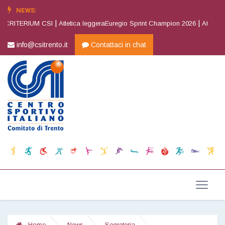
NEWS:
|
|
CRITERIUM CSI
Atletica leggeraEuregio Sprint Champion 2026
Atletica le
info@csitrento.it
Contattaci in chat
Home
News
Segreteria