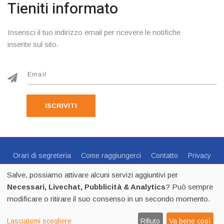
Tieniti informato
Inserisci il tuo indirizzo email per ricevere le notifiche
inserite sul sito.
ISCRIVITI
Orari di segreteria
Come raggiungerci
Contatto
Privacy
Cookie Policy
Preferenze Cookie
Salve, possiamo attivare alcuni servizi aggiuntivi per
Centro Sportivo Italiano Comitato di Trento - via C.Endrici, 20
Necessari, Livechat, Pubblicità & Analytics
? Può sempre
Trento -
0461 1821695
- CF 80018840225 - p.iva 02518100223
modificare o ritirare il suo consenso in un secondo momento.
2026
CSI Trento - Tutti i diritti riservati
by Thecma.net
Lasciatemi scegliere
Rifiuto
Va bene così