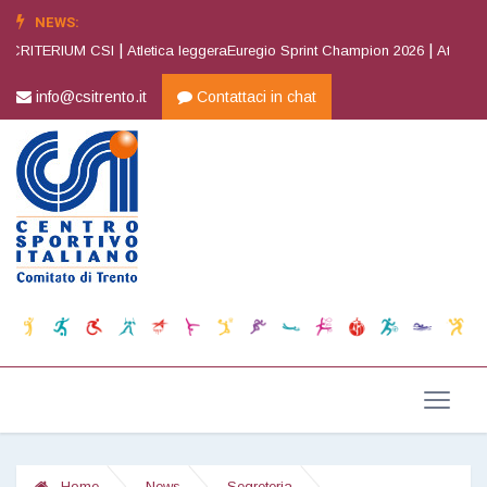
NEWS:
|
|
 CRITERIUM CSI
Atletica leggeraEuregio Sprint Champion 2026
Atletica 
info@csitrento.it
Contattaci in chat
Home
News
Segreteria