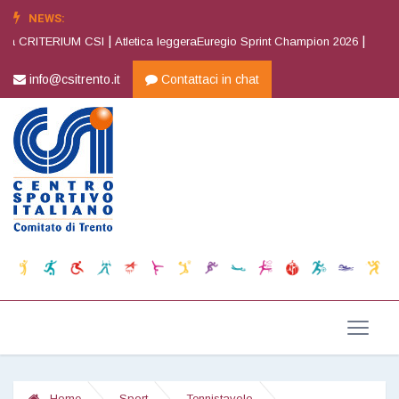
NEWS:
|
|
a CRITERIUM CSI
Atletica leggeraEuregio Sprint Champion 2026
Atletica 
info@csitrento.it
Contattaci in chat
Home
Sport
Tennistavolo