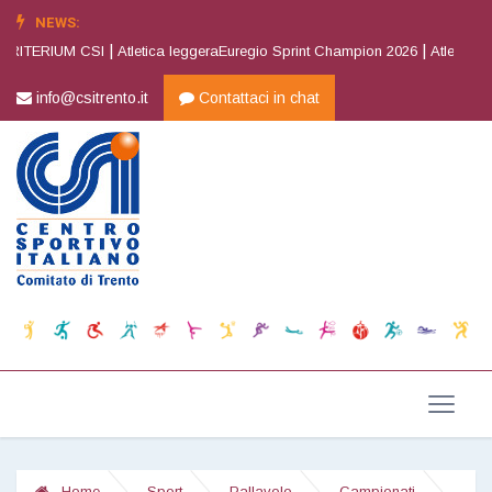
NEWS:
|
|
ITERIUM CSI
Atletica leggeraEuregio Sprint Champion 2026
Atletica legg
info@csitrento.it
Contattaci in chat
Home
Sport
Pallavolo
Campionati