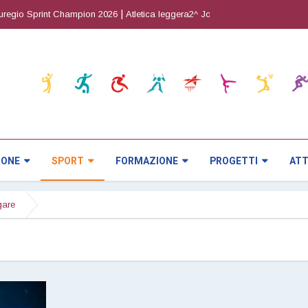
|
|
egio Sprint Champion 2026
Atletica leggera2^ Joy Cup
Orienteering5^ pr
IONE
SPORT
FORMAZIONE
PROGETTI
ATT
gare