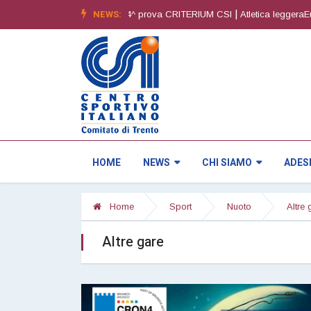
|
NEWS:
|
 - 6^ edizione
Orienteering4^ prova CRITERIUM CSI
Atletica leggeraEur
HOME
NEWS
CHI SIAMO
ADES
Home
Sport
Nuoto
Altre 
Altre gare