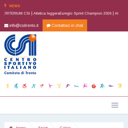
NEWS:
|
|
CRITERIUM CSI
Atletica leggeraEuregio Sprint Champion 2026
Atletica le
info@csitrento.it
Contattaci in chat
Home
Sport
Calcio