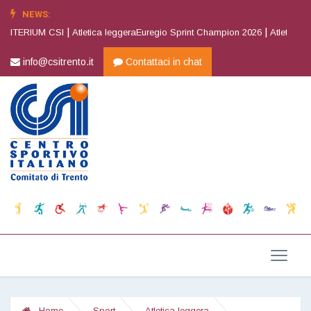
NEWS:
|
|
ERIUM CSI
Atletica leggeraEuregio Sprint Champion 2026
Atletica legge
info@csitrento.it
Contattaci in chat
Home
Sport
Atletica leggera