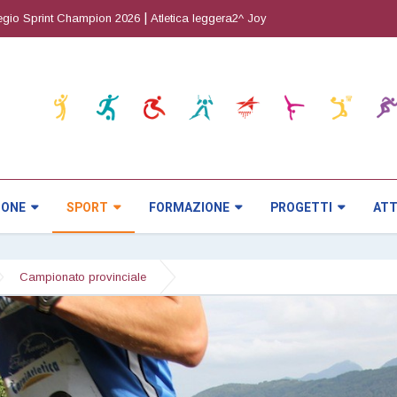
|
|
int Champion 2026
Atletica leggera2^ Joy Cup
Orienteering5^ prova CRI
IONE
SPORT
FORMAZIONE
PROGETTI
ATT
Campionato provinciale