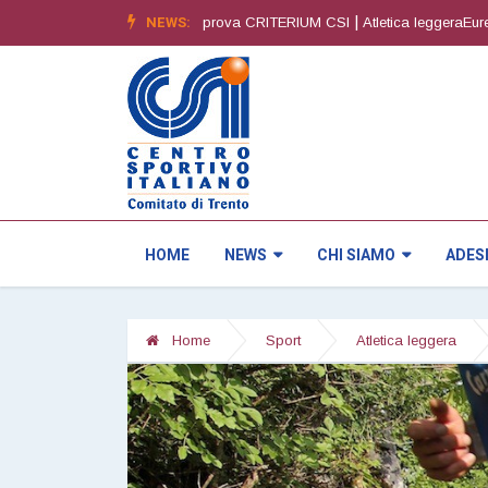
|
NEWS:
|
izione
Orienteering4^ prova CRITERIUM CSI
Atletica leggeraEuregio Spr
HOME
NEWS
CHI SIAMO
ADES
Home
Sport
Atletica leggera