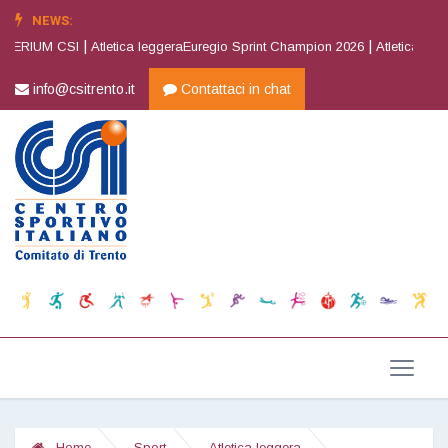
NEWS:
|
|
RIUM CSI
Atletica leggeraEuregio Sprint Champion 2026
Atletica leggera
info@csitrento.it
Contattaci in chat
Home
Sport
Atletica leggera