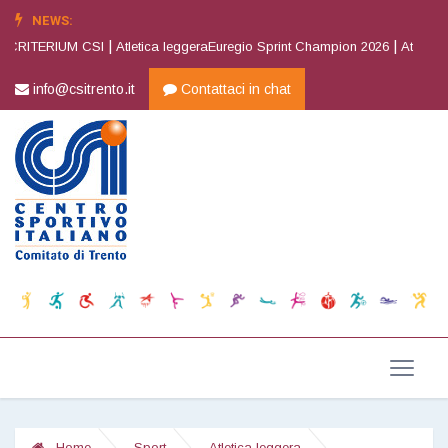
NEWS:
|
|
RITERIUM CSI
Atletica leggeraEuregio Sprint Champion 2026
Atletica leg
info@csitrento.it
Contattaci in chat
Home
Sport
Atletica leggera