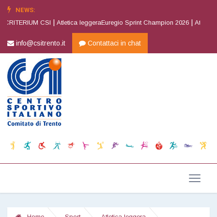
NEWS:
|
|
CRITERIUM CSI
Atletica leggeraEuregio Sprint Champion 2026
Atletica le
info@csitrento.it
Contattaci in chat
Home
Sport
Atletica leggera