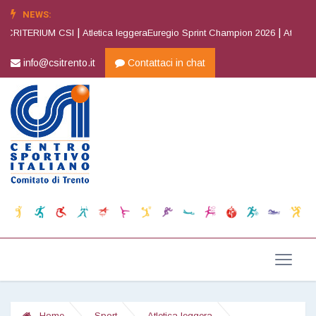
NEWS:
|
|
RITERIUM CSI
Atletica leggeraEuregio Sprint Champion 2026
Atletica leg
info@csitrento.it
Contattaci in chat
Home
Sport
Atletica leggera